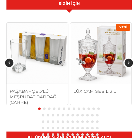
SİZİN İÇİN
YENI
İT
PAŞABAHÇE 3'LÜ
LÜX CAM SEBİL 3 LT
MEŞRUBAT BARDAĞI
(CARRE)
BU ÜRÜNE ALANLAR BUNLARI'DA ALDI