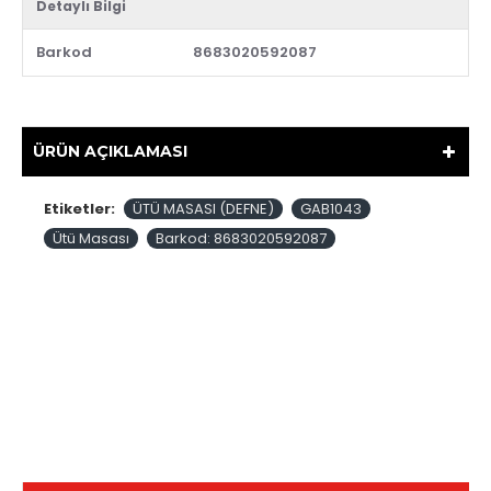
Detaylı Bilgi
Barkod
8683020592087
ÜRÜN AÇIKLAMASI
Etiketler:
ÜTÜ MASASI (DEFNE)
GAB1043
Ütü Masası
Barkod: 8683020592087