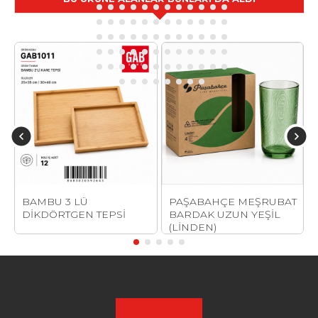
BAMBU 3 LÜ
PAŞABAHÇE MEŞRUBAT
E
DİKDÖRTGEN TEPSİ
BARDAK UZUN YEŞİL
(LİNDEN)