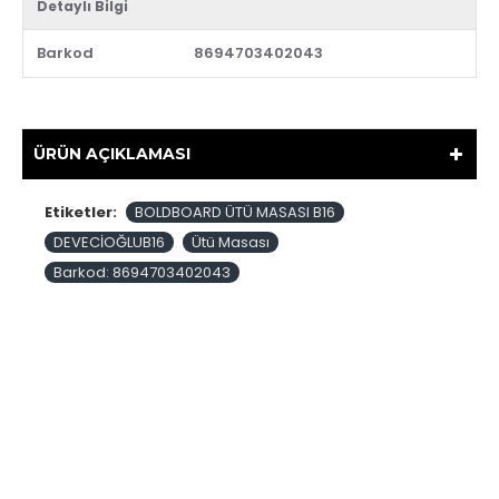
Detaylı Bilgi
Barkod
8694703402043
ÜRÜN AÇIKLAMASI
Etiketler:
BOLDBOARD ÜTÜ MASASI B16
DEVECİOĞLUB16
Ütü Masası
Barkod: 8694703402043