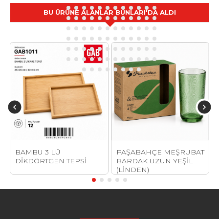
BU ÜRÜNE ALANLAR BUNLARI'DA ALDI
BAMBU 3 LÜ
PAŞABAHÇE MEŞRUBAT
E
DİKDÖRTGEN TEPSİ
BARDAK UZUN YEŞİL
(LİNDEN)