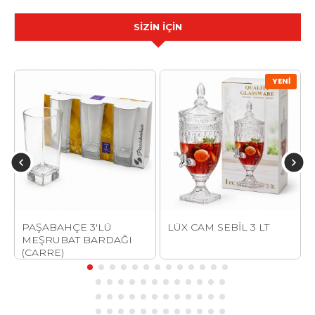
SİZİN İÇİN
YENI
İT
PAŞABAHÇE 3'LÜ
LÜX CAM SEBİL 3 LT
MEŞRUBAT BARDAĞI
(CARRE)